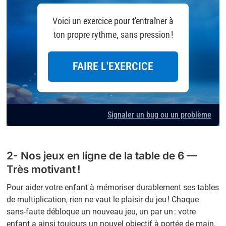
Voici un exercice pour t'entraîner à
ton propre rythme, sans pression !
FAIRE L'EXERCICE
2
3
1
5
8
9
Signaler un bug ou un problème
6
7
4
2- Nos jeux en ligne de la table de 6 —
Très motivant !
Pour aider votre enfant à mémoriser durablement ses tables
de multiplication, rien ne vaut le plaisir du jeu ! Chaque
sans-faute débloque un nouveau jeu, un par un : votre
enfant a ainsi toujours un nouvel objectif à portée de main.