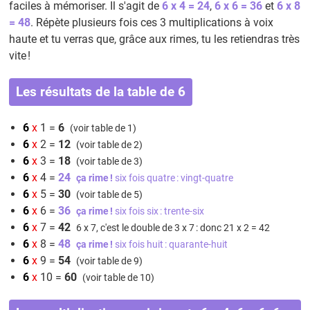
faciles à mémoriser. Il s'agit de
6 x 4 = 24
,
6 x 6 = 36
et
6 x 8
= 48
. Répète plusieurs fois ces 3 multiplications à voix
haute et tu verras que, grâce aux rimes, tu les retiendras très
vite !
Les résultats de la table de 6
6
x
1 =
6
(voir table de 1)
6
x
2 =
12
(voir table de 2)
6
x
3 =
18
(voir table de 3)
6
x
4 =
24
ça rime !
six fois quatre : vingt-quatre
6
x
5 =
30
(voir table de 5)
6
x
6 =
36
ça rime !
six fois six : trente-six
6
x
7 =
42
6 x 7, c'est le double de 3 x 7 : donc 21 x 2 = 42
6
x
8 =
48
ça rime !
six fois huit : quarante-huit
6
x
9 =
54
(voir table de 9)
6
x
10 =
60
(voir table de 10)