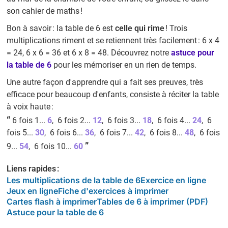
son cahier de maths !
Bon à savoir : la table de 6 est
celle qui rime
! Trois
multiplications riment et se retiennent très facilement : 6 x 4
= 24, 6 x 6 = 36 et 6 x 8 = 48. Découvrez notre
astuce pour
la table de 6
pour les mémoriser en un rien de temps.
Une autre façon d'apprendre qui a fait ses preuves, très
efficace pour beaucoup d'enfants, consiste à réciter la table
à voix haute :
“
6 fois 1...
6
, 6 fois 2...
12
, 6 fois 3...
18
, 6 fois 4...
24
, 6
fois 5...
30
, 6 fois 6...
36
, 6 fois 7...
42
, 6 fois 8...
48
, 6 fois
”
9...
54
, 6 fois 10...
60
Liens rapides :
Les multiplications de la table de 6
Exercice en ligne
Jeux en ligne
Fiche d'exercices à imprimer
Cartes flash à imprimer
Tables de 6 à imprimer (PDF)
Astuce pour la table de 6