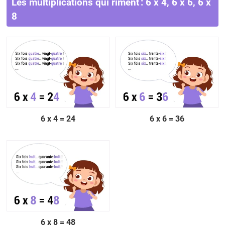
Les multiplications qui riment : 6 x 4, 6 x 6, 6 x
8
6 x 4 = 24
6 x 6 = 36
6 x 8 = 48