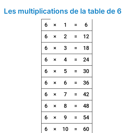
Les multiplications de la table de 6
Table de multiplication par 6, de 1 à 10
6
×
1
=
6
6
×
2
=
12
6
×
3
=
18
6
×
4
=
24
6
×
5
=
30
6
×
6
=
36
6
×
7
=
42
6
×
8
=
48
6
×
9
=
54
6
×
10
=
60