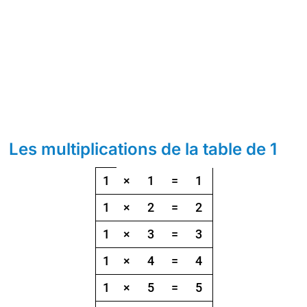
Les multiplications de la table de 1
Table de multiplication par 1, de 1 à 10
1
×
1
=
1
1
×
2
=
2
1
×
3
=
3
1
×
4
=
4
1
×
5
=
5