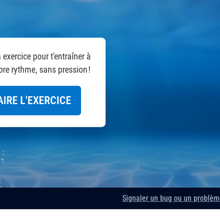
 exercice pour t'entraîner à
pre rythme, sans pression !
AIRE L'EXERCICE
2
3
1
5
8
9
Signaler un bug ou un problè
6
7
4