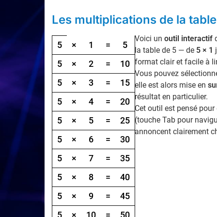
Les multiplications de la tabl
Voici un
outil interactif
q
Table de multiplication par 5, de 1 à 10
5
×
1
=
5
la table de 5 — de
5 × 1
format clair et facile à 
5
×
2
=
10
Vous pouvez sélectionner
5
×
3
=
15
elle est alors mise en
su
résultat en particulier.
5
×
4
=
20
Cet outil est pensé pour
5
×
5
=
25
(touche Tab pour navigu
annoncent clairement c
5
×
6
=
30
5
×
7
=
35
5
×
8
=
40
5
×
9
=
45
5
×
10
=
50