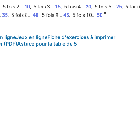
, 5 fois 2...
10
, 5 fois 3...
15
, 5 fois 4...
20
, 5 fois 5...
25
, 5 fois 
”
..
35
, 5 fois 8...
40
, 5 fois 9...
45
, 5 fois 10...
50
n ligne
Jeux en ligne
Fiche d'exercices à imprimer
er (PDF)
Astuce pour la table de 5