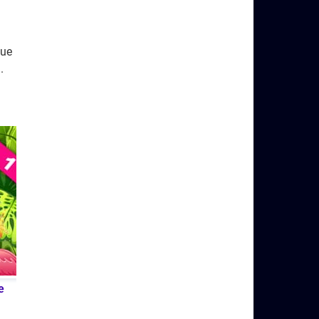
que
.
e