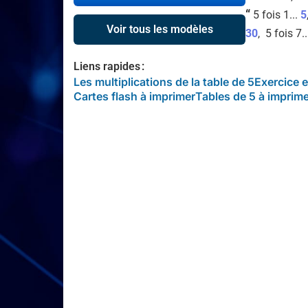
“
5 fois 1...
5
Voir tous les modèles
30
, 5 fois 7.
Liens rapides :
Les multiplications de la table de 5
Exercice e
Cartes flash à imprimer
Tables de 5 à imprim