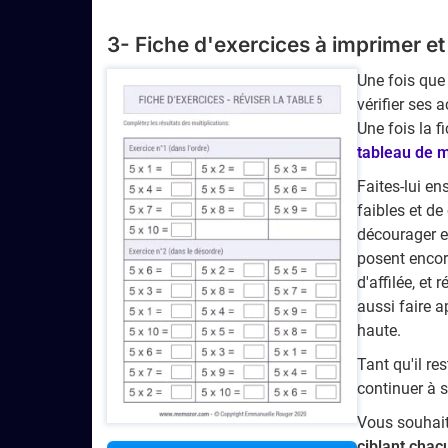
3- Fiche d'exercices à imprimer e
Une fois que 
vérifier ses a
Une fois la f
tableau de m
Faites-lui en
faibles et de
décourager en
posent encore
d'affilée, et
aussi faire 
haute.
Tant qu'il re
continuer à s
Vous souhait
ciblant chac