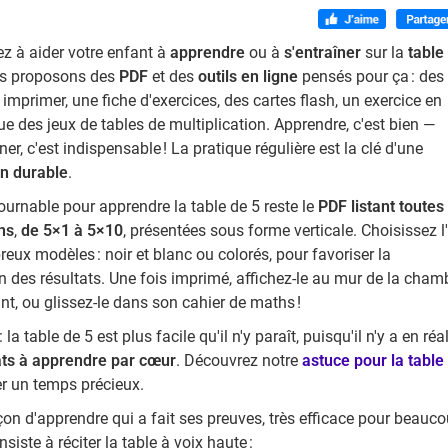
z à aider votre enfant à
apprendre
ou à
s'entraîner
sur la
table
s proposons des
PDF
et des
outils en ligne
pensés pour ça : des
 imprimer, une fiche d'exercices, des cartes flash, un exercice en
que des jeux de tables de multiplication. Apprendre, c'est bien —
ner, c'est indispensable ! La pratique régulière est la clé d'une
n durable
.
tournable pour apprendre la table de 5 reste le
PDF listant toutes
ons
,
de 5×1 à 5×10
, présentées sous forme verticale. Choisissez l
ux modèles : noir et blanc ou colorés, pour favoriser la
 des résultats. Une fois imprimé, affichez-le au mur de la cham
nt, ou glissez-le dans son cahier de maths !
 la table de 5 est plus facile qu'il n'y paraît, puisqu'il n'y a en réal
ats à apprendre par cœur
. Découvrez notre
astuce pour la table
r un temps précieux.
çon d'apprendre qui a fait ses preuves, très efficace pour beauc
nsiste à réciter la table à voix haute :