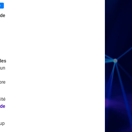
 de
 les
'un
bre
ité
 de
oup