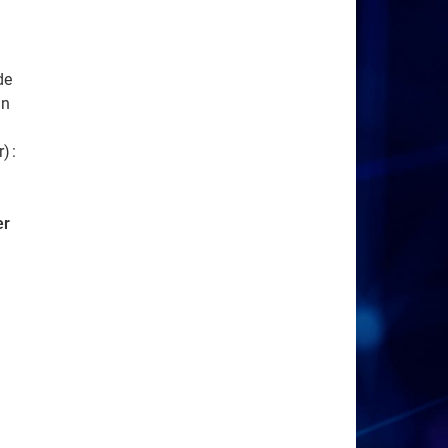
de
un
) :
n
er