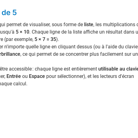
e de 5
ui permet de visualiser, sous forme de
liste
, les multiplications 
jusqu'à
5 × 10
. Chaque ligne de la liste affiche un résultat dans 
lire (par exemple,
5 × 7 = 35
).
 n'importe quelle ligne en cliquant dessus (ou à l'aide du clavier
rbrillance
, ce qui permet de se concentrer plus facilement sur u
 être accessible : chaque ligne est entièrement
utilisable au clavi
er,
Entrée
ou
Espace
pour sélectionner), et les lecteurs d'écran
haque calcul.