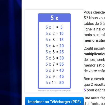
Vous cherche
5
? Nous vou
tables de 5 à
ligne, ainsi 
mais s'entraî
mémorisatio
L'outil incon
multiplicati
de nos nombre
mémorisation
de votre enfa
Bon à savoir :
que
2 résult
5
pour gagne
Une autre fa
Imprimer ou Télécharger (PDF)
d'enfants, co