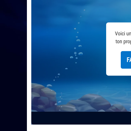
Voici un
ton pro
F