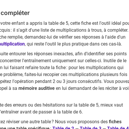
t compléter
votre enfant a appris la table de 5, cette fiche est l'outil idéal po
cquis : il s'agit d'une liste de multiplications à trous, à compléter.
iche remplie, demandez-lui de vérifier ses réponses à l'aide d'un
ultiplication
, qui reste l'outil le plus pratique dans ces cas-là.
suite entourer les réponses inexactes, afin d'identifier ses points
 concentrer l'entraînement uniquement sur celles-ci. Inutile de le
 lui faisant refaire toute la fiche : pour les multiplications qui
 problème, faites-lui recopier ces multiplications plusieurs fois
 répétez l'opération pendant 2 ou 3 jours consécutifs. Vous pouve
appel à sa
mémoire auditive
en lui demandant de les réciter à vo
ste des erreurs ou des hésitations sur la table de 5, mieux vaut
'entraîner avant de passer à la table de 6.
ez réviser une autre table ? Nous vous proposons des
fiches
une une table spécifique
:
Table de 2
—
Table de 3
—
Table de 4