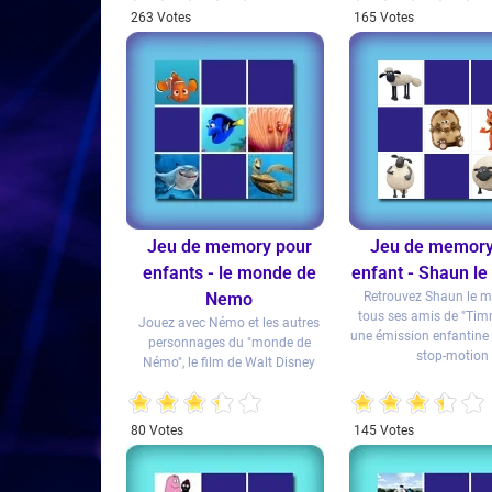
263 Votes
165 Votes
Jeu de memory pour
Jeu de memory
enfants - le monde de
enfant - Shaun l
Nemo
Retrouvez Shaun le m
tous ses amis de "Tim
Jouez avec Némo et les autres
une émission enfantine 
personnages du "monde de
stop-motion
Némo", le film de Walt Disney
1
2
3
4
5
1
2
3
4
5
80 Votes
145 Votes