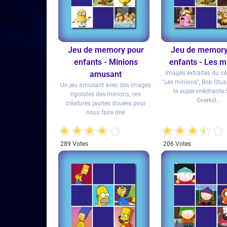
Jeu de memory pour
Jeu de memory
enfants - Minions
enfants - Les m
amusant
Images extraites du cé
"Les minions", Bob Stuar
Un jeu amusant avec des images
la super-méchante S
rigolotes des minions, ces
Overkill...
créatures jaunes douées pour
nous faire rire!
1
2
3
4
5
1
2
3
4
5
289 Votes
206 Votes