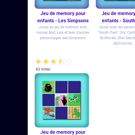
Jeu de memory pour
Jeu de memory
enfants - Les Simpsons
enfants - Sout
Jouez au jeu de memory avec
Jouez avec les perso
Homer, Bart, Lisa et bien d'autres
"South Park": Eric Car
personnages des Simpsons!
Broflovski, Stan Mars
McCormick...
83 Votes
Jeu de memory pour