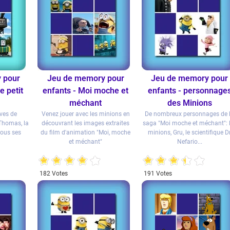
 pour
Jeu de memory pour
Jeu de memory pour
e petit
enfants - Moi moche et
enfants - personnage
méchant
des Minions
ves de
Venez jouer avec les minions en
De nombreux personnages de 
 Thomas, la
découvrant les images extraites
saga "Moi moche et méchant": 
tous ses
du film d'animation "Moi, moche
minions, Gru, le scientifique D
et méchant"
Nefario...
182 Votes
191 Votes