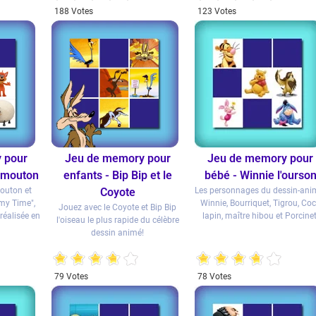
188 Votes
123 Votes
 pour
Jeu de memory pour
Jeu de memory pour
e mouton
enfants - Bip Bip et le
bébé - Winnie l'ourso
outon et
Coyote
Les personnages du dessin-ani
my Time",
Winnie, Bourriquet, Tigrou, Co
Jouez avec le Coyote et Bip Bip
réalisée en
lapin, maître hibou et Porcinet
l'oiseau le plus rapide du célèbre
dessin animé!
79 Votes
78 Votes