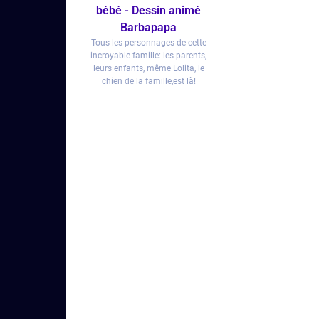
bébé - Dessin animé
Barbapapa
Tous les personnages de cette
incroyable famille: les parents,
leurs enfants, même Lolita, le
chien de la famille,est là!