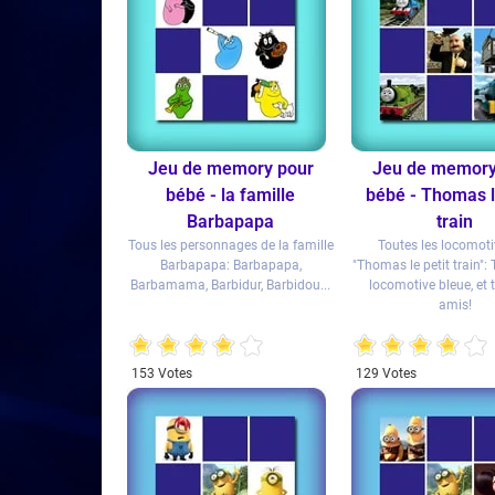
Jeu de memory pour
Jeu de memory
bébé - la famille
bébé - Thomas l
Barbapapa
train
Tous les personnages de la famille
Toutes les locomoti
Barbapapa: Barbapapa,
"Thomas le petit train":
Barbamama, Barbidur, Barbidou...
locomotive bleue, et 
amis!
1
2
3
4
5
1
2
3
4
5
153 Votes
129 Votes