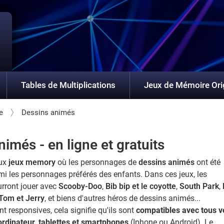
Tables de Multiplications
Jeux de Mémoire Ori
e
Dessins animés
més - en ligne et gratuits
ux
jeux memory
où les personnages de
dessins animés
ont été
mi les personnages préférés des enfants. Dans ces jeux, les
rront jouer avec
Scooby-Doo
,
Bib bip et le coyotte
,
South Park
,
Tom et Jerry
, et biens d'autres héros de dessins animés...
nt responsives, cela signifie qu'ils sont
compatibles avec tous v
ordinateur, tablettes et smartphones
(Iphone ou Android). Le