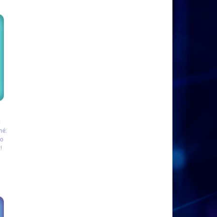
n
mé:
co
!