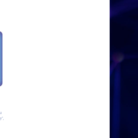
e
du
y",