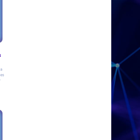
s
la
les
r