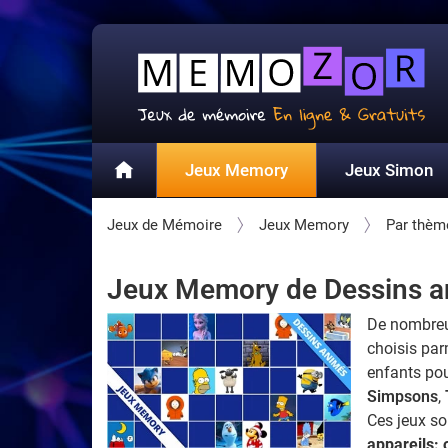
Jeux Memory
Jeux Simon
Jeux de Mémoire
Jeux Memory
Par thèm
Jeux Memory de Dessins ani
De nombre
choisis par
enfants pou
Simpsons
,
Ces jeux so
appareils: 