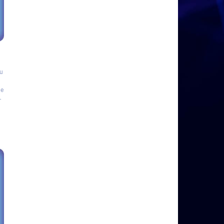
du
le
-