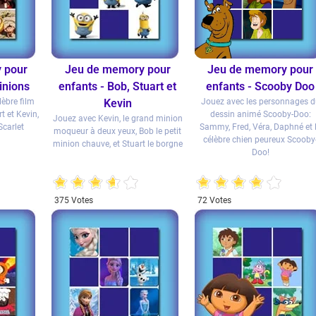
 pour
Jeu de memory pour
Jeu de memory pour
inions
enfants - Bob, Stuart et
enfants - Scooby Doo
lèbre film
Kevin
Jouez avec les personnages 
t et Kevin,
dessin animé Scooby-Doo:
Jouez avec Kevin, le grand minion
carlet
Sammy, Fred, Véra, Daphné et 
moqueur à deux yeux, Bob le petit
célèbre chien peureux Scooby
minion chauve, et Stuart le borgne
Doo!
375 Votes
72 Votes