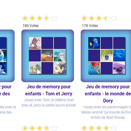
180 Votes
178 Votes
 pour
Jeu de memory pour
Jeu de memory pour
e des
enfants - Tom et Jerry
enfants - le monde d
Jouez avec Tom, le célèbre chat
Dory
bleu et Jerry la petite souris brune!
les avec la
Jouez avec les personnages 
eine des
dessin animé "Le monde de Dor
le film de Walt Disney