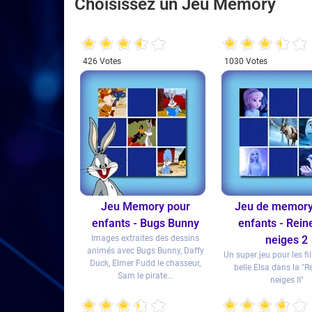
Choisissez un Jeu Memory
1
2
3
4
5
1
2
3
4
5
426 Votes
1030 Votes
Jeu Memory pour
Jeu de memory
enfants - Bugs Bunny
enfants - Rein
Images extraites des dessins
neiges 2
animés avec Bugs Bunny, Daffy
Un super jeu pour les fil
Duck, Elmer Fudd le chasseur,
belle Elsa dans la "R
Sam le pirate...
neiges II"
1
2
3
4
5
1
2
3
4
5