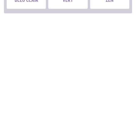
BLEU CLAIR
VERT
ZEN