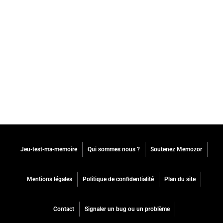
Jeu-test-ma-memoire
Qui sommes nous ?
Soutenez Memozor
Mentions légales
Politique de confidentialité
Plan du site
Contact
Signaler un bug ou un problème