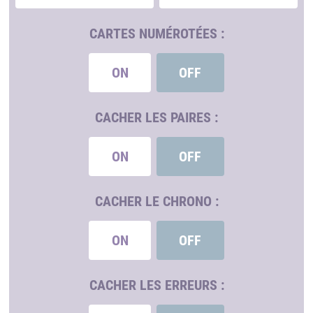
CARTES NUMÉROTÉES :
ON
OFF
CACHER LES PAIRES :
ON
OFF
CACHER LE CHRONO :
ON
OFF
CACHER LES ERREURS :