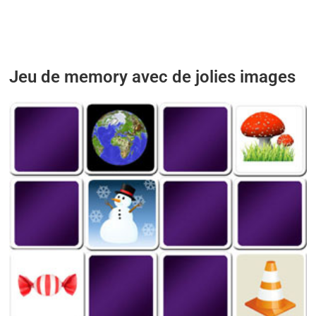
Jeu de memory
avec de
jolies images