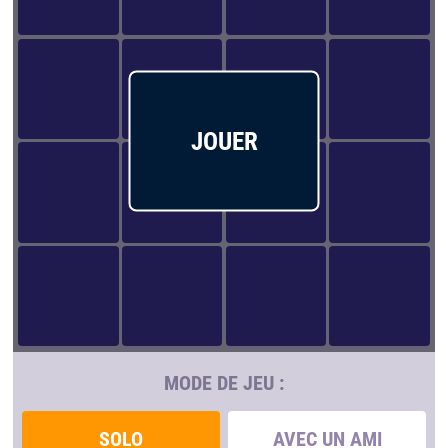
JOUER
MODE DE JEU :
SOLO
AVEC UN AMI