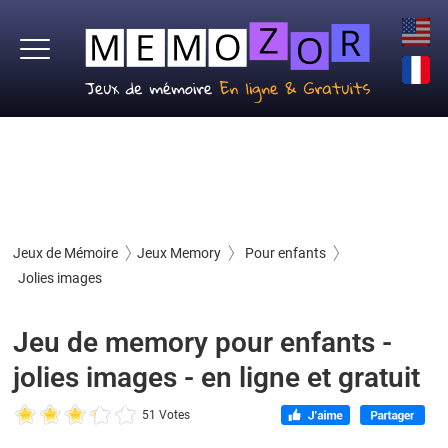
Jeux de Mémoire
Jeux Memory
Pour enfants
Jolies images
Jeu de memory pour enfants -
jolies images - en ligne et gratuit
51 Votes