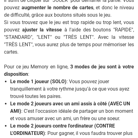
Il suffit de cliquer sur "JOUER" pour démarrer la partie. Vous
pouvez
augmenter le nombre de cartes
, et donc le niveau
de difficulté, grâce aux boutons situés sous le jeu.
Si vous trouvez que le jeu est trop rapide ou trop lent, vous
pouvez
ajuster la vitesse
à l'aide des boutons "RAPIDE",
"STANDARD", "LENT" ou "TRÈS LENT". Avec la vitesse
"TRÈS LENT", vous aurez plus de temps pour mémoriser les
cartes.
Pour ce jeu Memory en ligne,
3 modes de jeu sont à votre
disposition
:
Le mode 1 joueur (SOLO)
: Vous pouvez jouer
tranquillement à votre rythme jusqu'à ce que vous ayez
trouvé toutes les paires.
Le mode 2 joueurs avec un ami assis à côté (AVEC UN
AMI)
: C'est l'occasion idéale de partager un bon moment
et vous amuser avec un ami, un frère ou une soeur.
Le mode 2 joueurs contre l'ordinateur (CONTRE
L'ORDINATEUR)
: Pour gagner, il vous faudra trouver plus