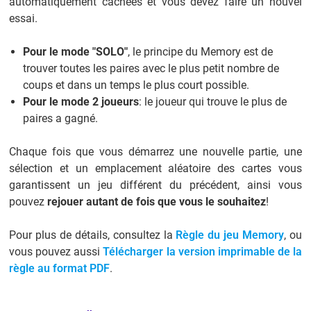
automatiquement cachées et vous devez faire un nouvel
essai.
Pour le mode "SOLO"
, le principe du Memory est de
trouver toutes les paires avec le plus petit nombre de
coups et dans un temps le plus court possible.
Pour le mode 2 joueurs
: le joueur qui trouve le plus de
paires a gagné.
Chaque fois que vous démarrez une nouvelle partie, une
sélection et un emplacement aléatoire des cartes vous
garantissent un jeu différent du précédent, ainsi vous
pouvez
rejouer autant de fois que vous le souhaitez
!
Pour plus de détails, consultez la
Règle du jeu Memory
, ou
vous pouvez aussi
Télécharger la version imprimable de la
règle au format PDF
.