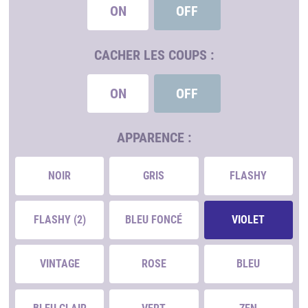
ON
OFF
CACHER LES COUPS :
ON
OFF
APPARENCE :
NOIR
GRIS
FLASHY
FLASHY (2)
BLEU FONCÉ
VIOLET
VINTAGE
ROSE
BLEU