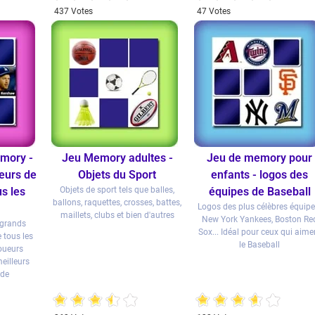
437 Votes
47 Votes
mory -
Jeu Memory adultes -
Jeu de memory pour
ueurs de
Objets du Sport
enfants - logos des
s les
Objets de sport tels que balles,
équipes de Baseball
ballons, raquettes, crosses, battes,
Logos des plus célèbres équipe
maillets, clubs et bien d'autres
New York Yankees, Boston Re
 grands
Sox... Idéal pour ceux qui aime
 tous les
le Baseball
oueurs
eilleurs
nde