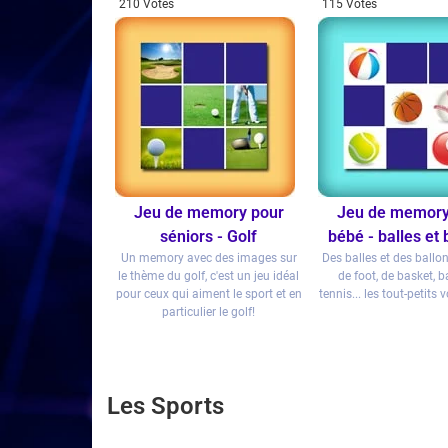
210 Votes
115 Votes
Jeu de memory pour
Jeu de memory
séniors - Golf
bébé - balles et 
Un memory avec des images sur
Des balles et des ballo
le thème du golf, c'est un jeu idéal
de foot, de basket, b
pour ceux qui aiment le sport et en
tennis... les tout-petits 
particulier le golf!
Les Sports