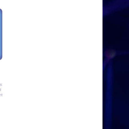
s:
d
nt