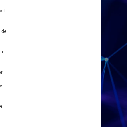
ant
p de
tre
wn
de
de