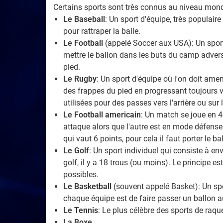
Certains sports sont très connus au niveau mond
Le Baseball
: Un sport d'équipe, très populaire
pour rattraper la balle.
Le Football
(appelé Soccer aux USA): Un sport 
mettre le ballon dans les buts du camp adverse 
pied.
Le Rugby
: Un sport d'équipe où l'on doit ame
des frappes du pied en progressant toujours ve
utilisées pour des passes vers l'arrière ou sur 
Le Football americain
: Un match se joue en 
attaque alors que l'autre est en mode défense
qui vaut 6 points, pour cela il faut porter le 
Le Golf
: Un sport individuel qui consiste à en
golf, il y a 18 trous (ou moins). Le principe e
possibles.
Le Basketball
(souvent appelé Basket): Un spor
chaque équipe est de faire passer un ballon a
Le Tennis
: Le plus célèbre des sports de raque
La Boxe