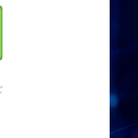
our
er
.