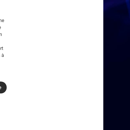
une
e
en
rt
s à
e