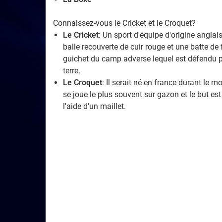
Connaissez-vous le Cricket et le Croquet?
Le Cricket
: Un sport d'équipe d'origine anglai
balle recouverte de cuir rouge et une batte de 
guichet du camp adverse lequel est défendu pa
terre.
Le Croquet
: Il serait né en france durant le 
se joue le plus souvent sur gazon et le but es
l'aide d'un maillet.