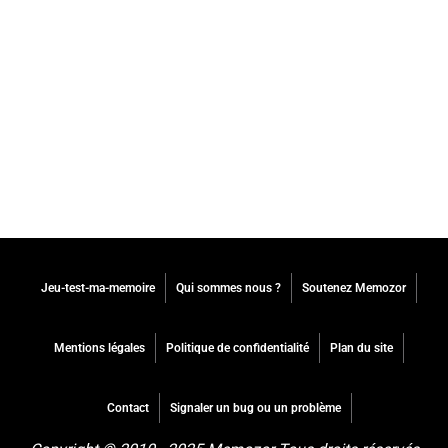
Jeu-test-ma-memoire
Qui sommes nous ?
Soutenez Memozor
Mentions légales
Politique de confidentialité
Plan du site
Contact
Signaler un bug ou un problème