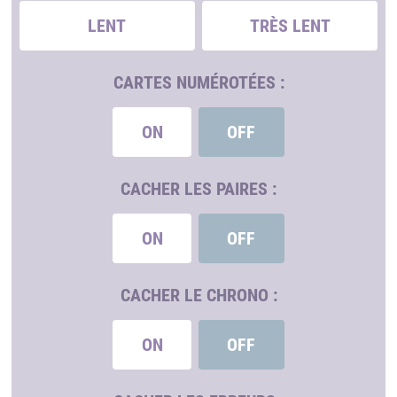
LENT
TRÈS LENT
CARTES NUMÉROTÉES :
ON
OFF
CACHER LES PAIRES :
ON
OFF
CACHER LE CHRONO :
ON
OFF