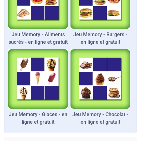
Jeu Memory - Aliments
Jeu Memory - Burgers -
sucrés - en ligne et gratuit
en ligne et gratuit
Jeu Memory - Glaces - en
Jeu Memory - Chocolat -
ligne et gratuit
en ligne et gratuit