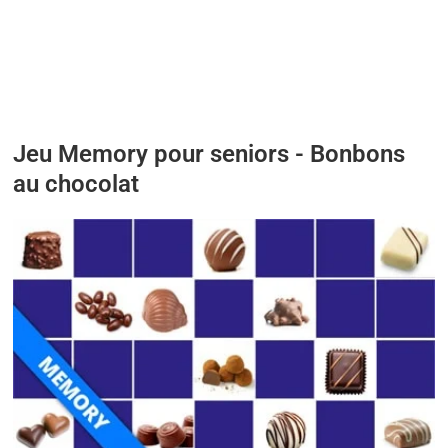
Jeu Memory pour seniors -
Bonbons
au chocolat