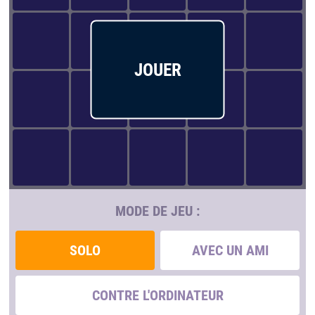
JOUER
MODE DE JEU :
SOLO
AVEC UN AMI
CONTRE L'ORDINATEUR