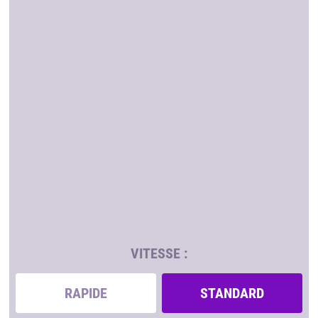
VITESSE :
RAPIDE
STANDARD