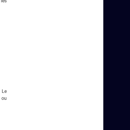
 les
. Le
e ou