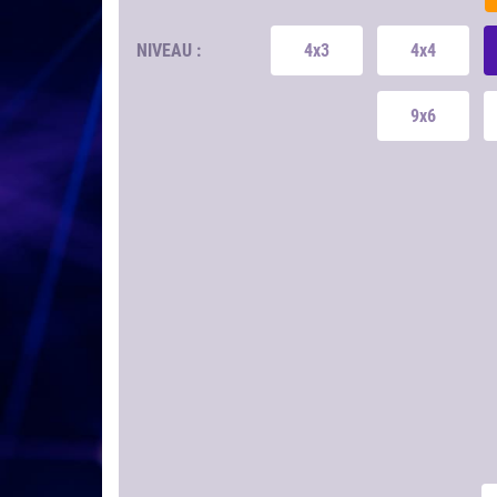
NIVEAU :
4x3
4x4
9x6