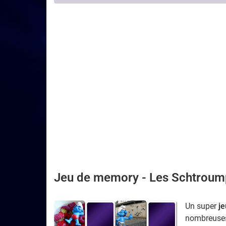
Jeu de memory -
Les Schtroum
Un super
j
nombreus