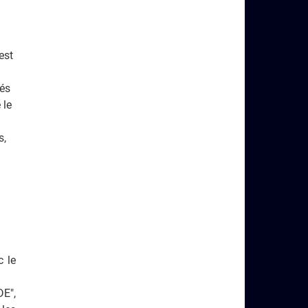
est
lés
 le
s,
c le
DE",