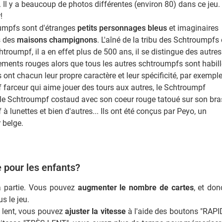
Il y a beaucoup de photos différentes (environ 80) dans ce jeu.
!
umpfs sont d'étranges
petits personnages bleus
et imaginaires
s des
maisons champignons
. L'aîné de la tribu des Schtroumpfs 
htroumpf, il a en effet plus de 500 ans, il se distingue des autres
ements rouges alors que tous les autres schtroumpfs sont habil
s ont chacun leur propre caractère et leur spécificité, par exemple
farceur qui aime jouer des tours aux autres, le Schtroumpf
le Schtroumpf costaud avec son coeur rouge tatoué sur son bra
à lunettes et bien d'autres... Ils ont été conçus par Peyo, un
 belge.
 pour les enfants?
la partie. Vous pouvez
augmenter le nombre de cartes
, et don
s le jeu.
p lent, vous pouvez
ajuster la vitesse
à l'aide des boutons "RAPI