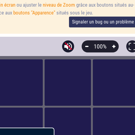
in écran
ou ajuster le
niveau de Zoom
grâce aux boutons situés au-
âce aux
boutons "Apparence"
situés sous le jeu.
Signaler un bug ou un problème
100%