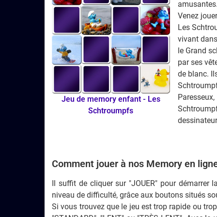
amusantes. 
Venez jouer
Les Schtro
vivant dan
le Grand sc
par ses vêt
de blanc. Il
Schtroumpf 
Paresseux, 
Jeu de memory
enfant -
Les
Schtroumpf 
Schtroumpfs
dessinateur
Comment jouer à nos Memory en ligne
Il suffit de cliquer sur "JOUER" pour démarrer 
niveau de difficulté, grâce aux boutons situés sou
Si vous trouvez que le jeu est trop rapide ou tro