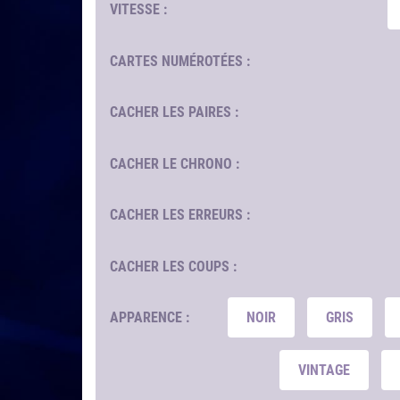
VITESSE :
CARTES NUMÉROTÉES :
CACHER LES PAIRES :
CACHER LE CHRONO :
CACHER LES ERREURS :
CACHER LES COUPS :
APPARENCE :
NOIR
GRIS
VINTAGE