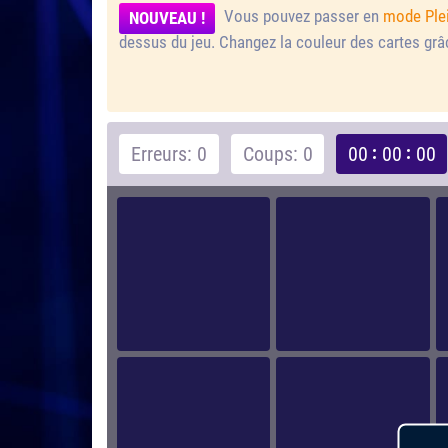
Vous pouvez passer en
mode Ple
NOUVEAU !
dessus du jeu.
Changez la couleur des cartes gr
Erreurs: 0
Coups: 0
00
00
00