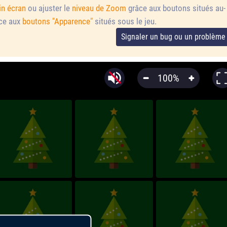
in écran
ou ajuster le
niveau de Zoom
grâce aux boutons situés au-
âce aux
boutons "Apparence"
situés sous le jeu.
Signaler un bug ou un problème
100%