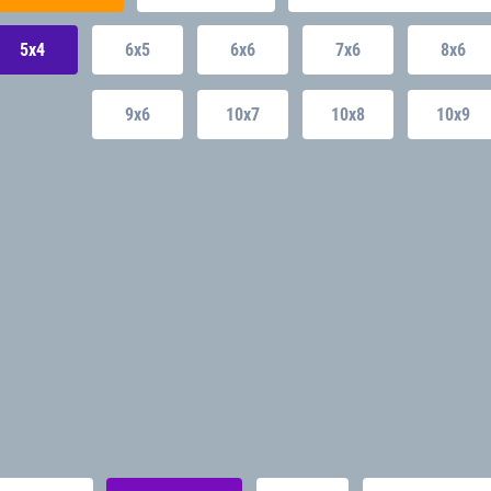
5x4
6x5
6x6
7x6
8x6
9x6
10x7
10x8
10x9