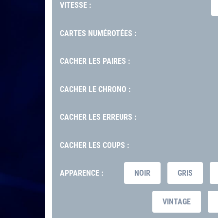
VITESSE :
CARTES NUMÉROTÉES :
CACHER LES PAIRES :
CACHER LE CHRONO :
CACHER LES ERREURS :
CACHER LES COUPS :
APPARENCE :
NOIR
GRIS
VINTAGE