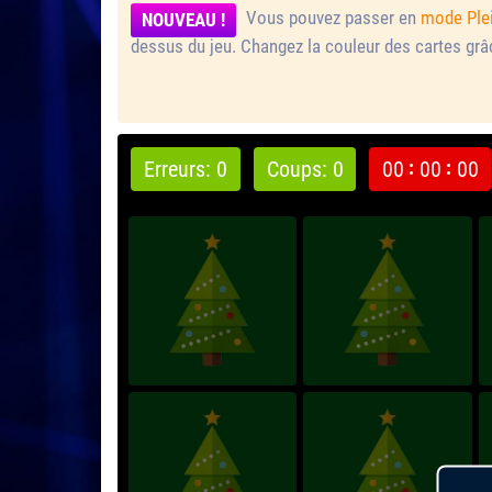
Vous pouvez passer en
mode Ple
NOUVEAU !
dessus du jeu.
Changez la couleur des cartes gr
Erreurs: 0
Coups: 0
00
00
00