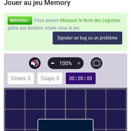
Jouer au jeu Memory
Vous pouvez
Masquer le Nom des Légumes
NOUVEAU !
grâce aux boutons situés sous le jeu.
.
Signaler un bug ou un problème
100%
Erreurs: 0
Coups: 0
00
00
00