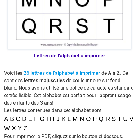
Lettres de l'alphabet à imprimer
Voici les
26 lettres de l'alphabet à imprimer
de
A à Z
. Ce
sont des
lettres majuscules
de couleur noire sur fond
blanc. Nous avons utilisé une police de caractères standard
et très lisible. Cet alphabet est parfait pour l'apprentissage
des enfants dès
3 ans
!
Les lettres contenues dans cet alphabet sont:
A
B
C
D
E
F
G
H
I
J
K
L
M
N
O
P
Q
R
S
T
U
V
W
X
Y
Z
Pour imprimer le PDF, cliquez sur le bouton ci-dessous.