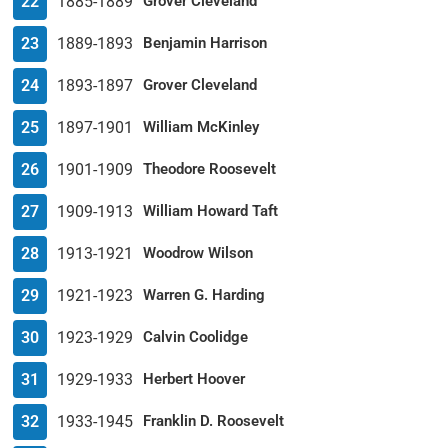
22
1885-1889
Grover Cleveland
23
1889-1893
Benjamin Harrison
24
1893-1897
Grover Cleveland
25
1897-1901
William McKinley
26
1901-1909
Theodore Roosevelt
27
1909-1913
William Howard Taft
28
1913-1921
Woodrow Wilson
29
1921-1923
Warren G. Harding
30
1923-1929
Calvin Coolidge
31
1929-1933
Herbert Hoover
32
1933-1945
Franklin D. Roosevelt