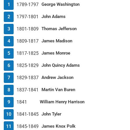
1
1789-1797
George Washington
2
1797-1801
John Adams
3
1801-1809
Thomas Jefferson
4
1809-1817
James Madison
5
1817-1825
James Monroe
6
1825-1829
John Quincy Adams
7
1829-1837
Andrew Jackson
8
1837-1841
Martin Van Buren
9
1841
William Henry Harrison
10
1841-1845
John Tyler
11
1845-1849
James Knox Polk