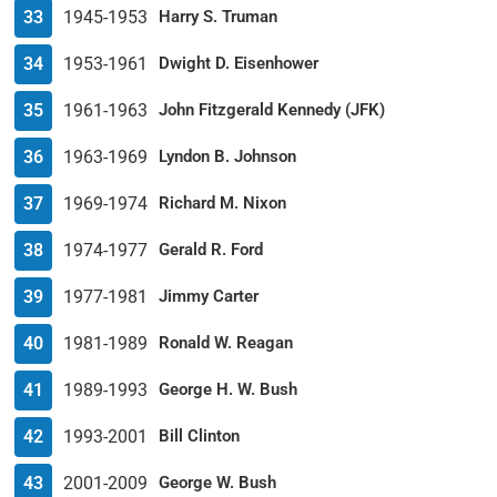
33
1945-1953
Harry S. Truman
34
1953-1961
Dwight D. Eisenhower
35
1961-1963
John Fitzgerald Kennedy (JFK)
36
1963-1969
Lyndon B. Johnson
37
1969-1974
Richard M. Nixon
38
1974-1977
Gerald R. Ford
39
1977-1981
Jimmy Carter
40
1981-1989
Ronald W. Reagan
41
1989-1993
George H. W. Bush
42
1993-2001
Bill Clinton
43
2001-2009
George W. Bush