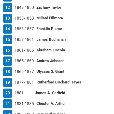
12
1849-1850
Zachary Taylor
13
1850-1853
Millard Fillmore
14
1853-1857
Franklin Pierce
15
1857-1861
James Buchanan
16
1861-1865
Abraham Lincoln
17
1865-1869
Andrew Johnson
18
1869-1877
Ulysses S. Grant
19
1877-1881
Rutherford Birchard Hayes
20
1881
James A. Garfield
21
1881-1885
Chester A. Arthur