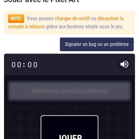
Vous pouvez
changer de motif
ou
désactiver le
NOTE:
compte à rebours
grâce aux boutons situés sous le jeu.
.
Signaler un bug ou un problème
0
0
0
0
Mémorisez le motif ci-dessous
JOUER